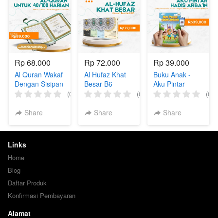
Rp 68.000
Rp 72.000
Rp 39.000
Al Quran Wakaf
Al Hufaz Khat
Buku Anak -
Dengan Sisipan
Besar B6
Aku Pintar
40/100 Harian
Hadis Arba'in
(0)
(0)
(0)
Pengganti Yasin
untuk
Share
Share
Share
Mengenang
Almarhum/Almarhumah
[LOW END]
Links
Home
Blog
Daftar Produk
Konfirmasi Pembayaran
Alamat