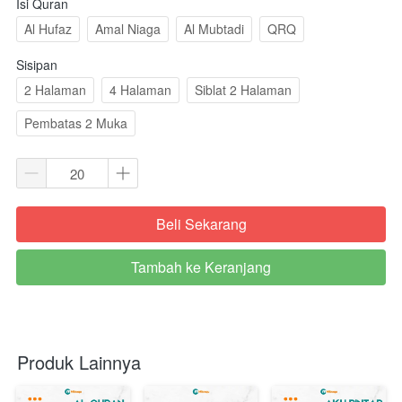
Isi Quran
Al Hufaz
Amal Niaga
Al Mubtadi
QRQ
Sisipan
2 Halaman
4 Halaman
Siblat 2 Halaman
Pembatas 2 Muka
Beli Sekarang
`
Tambah ke Keranjang
`
Produk Lainnya