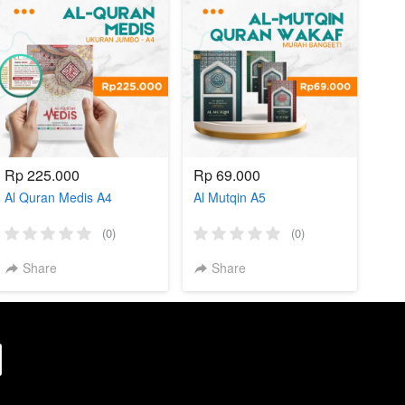
Rp 225.000
Rp 69.000
Al Quran Medis A4
Al Mutqin A5
(0)
(0)
Share
Share