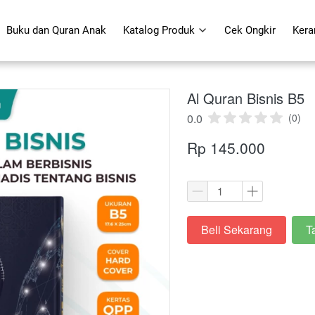
Buku dan Quran Anak
Buku dan Quran Anak
Katalog Produk
Katalog Produk
Cek Ongkir
Cek Ongkir
Kera
Kera
Al Quran Bisnis B5
0.0
(0)
Rp 145.000
Beli Sekarang
T
`
`