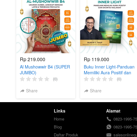
Rp 219.000
Rp 119.000
Al Mushowwir B4 (SUPER
Buku Inner Light-Panduan
JUMBO)
Memiliki Aura Positif dan
Dicintai Malaikat
(0)
(0)
Share
Share
Links
Alamat
Home
0823-1995-7
Blog
0823-1995-7
Daftar Produk
salesonline