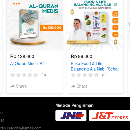
Rp 138.000
Rp 99.000
Al Quran Medis A5
Buku Food & Life
Balancing Ala Nabi (Sehat
Dimulai Dari Rumah
(0)
(0)
Sendiri)
Share
Share
Metode Pengiriman
532
532
quran.cordoba@gmail.com