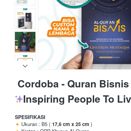
Cordoba - Quran Bisnis
Inspiring People To L
SPESIFIKASI
 Ukuran : B5 (
)
17,6 cm x 25 cm
 Kertas : QPP Khusus Al-Quran